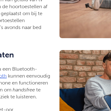
 de hoortoestellen af
geplaatst om bij te
rtoestellen
‘s avonds naar bed
aten
 een Bluetooth-
oth
kunnen eenvoudig
hone en functioneren
oon om
handsfree
te
iek te luisteren.
et-oor