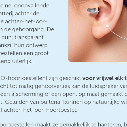
leine, onopvallende
terij achter de
de achter-het-oor-
 in de gehoorgang. De
dun, transparant
Dankzij hun ontwerp
estellen een groot
nd uiterlijk.
O-hoortoestellen) zijn geschikt
voor vrijwel elk 
licht tot matig gehoorverlies kan de luidspreker v
en afscherming of een open, op maat gemaakt oor
t. Geluiden van buitenaf kunnen op natuurlijke wi
et achter-het-oor-hoortoestel.
rtoestellen maakt ze gemakkelijk te hanteren, bi