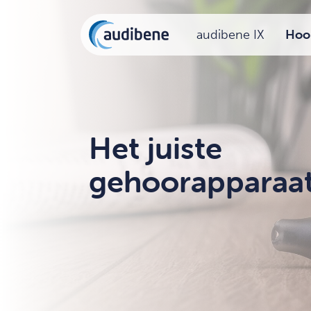
audibene IX
Hoor
Het juiste
gehoorapparaat