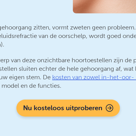
gehoorgang zitten, vormt zweten geen probleem. H
luidsrefractie van de oorschelp, wordt goed ond
).
rp van deze onzichtbare hoortoestellen zijn de p
tellen sluiten echter de hele gehoorgang af, wat k
 uw eigen stem. De
kosten van zowel in-het-oor- 
t model en de functies.
Nu kosteloos uitproberen