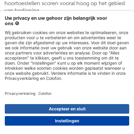
hoortoestellen scoren vooral hoog op het gebied
van bediening.
Extra technische functies
Als laatste beoordelingscriterium hebben we de
technische functies van de individuele
hoortoestellen opgenomen. Extra functies zoals
Bluetooth, oplaadbare batterijtechnologie,
streaming of koppeling met een app kunnen het
hoortoestel en vooral het dagelijkse leven van de
hoortoesteldrager enorm verbeteren.
Het is echter niet alleen de technologie die
belangrijk is voor een optimaal hoortoestel, maar
ook de juiste aanpassing aan het individuele
gehoorverlies. Het persoonlijke advies en de
handmatige aanpassing door de audicien hebben
daarom een grote invloed op de hoorervaring. Bij