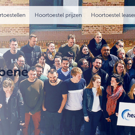
toestellen
Hoortoestel prijzen
Hoortoestel lease
ibene