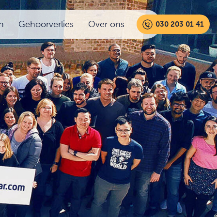
n
Gehoorverlies
Over ons
030 203 01 41