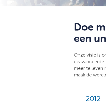
Doe me
een un
Onze visie is 
geavanceerde t
meer te leven m
maak de wereld