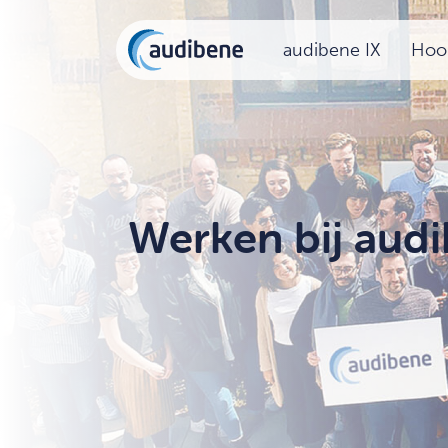
audibene IX
Hoor
Werken bij aud