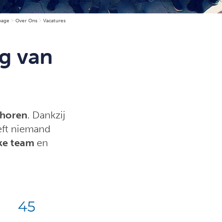
age
Over Ons
Vacatures
g van
horen
. Dankzij
eft niemand
ke
team
en