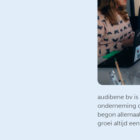
audibene bv i
onderneming di
begon allemaal
groei altijd e