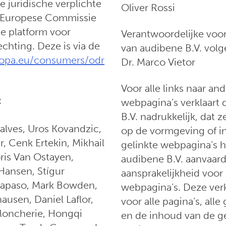
e juridische verplichte
Oliver Rossi
e Europese Commissie
ne platform voor
Verantwoordelijke voo
chting. Deze is via de
van audibene B.V. volg
ropa.eu/consumers/odr
Dr. Marco Vietor
Voor alle links naar an
:
webpagina’s verklaart
B.V. nadrukkelijk, dat 
alves, Uros Kovandzic,
op de vormgeving of i
r, Cenk Ertekin, Mikhail
gelinkte webpagina’s h
ris Van Ostayen,
audibene B.V. aanvaar
 Hansen, Stígur
aansprakelijkheid voor
rapaso, Mark Bowden,
webpagina’s. Deze verk
usen, Daniel Laflor,
voor alle pagina’s, alle
 Moncherie, Hongqi
en de inhoud van de ge