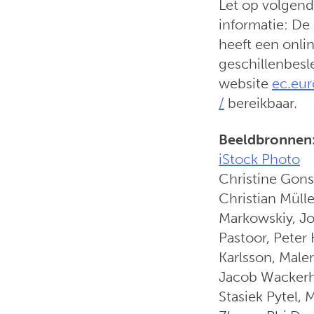
Let op volgend
informatie: D
heeft een onli
geschillenbesle
website
ec.eu
/
bereikbaar.
Beeldbronnen
iStock Photo
Christine Gons
Christian Mülle
Markowskiy, Jo
Pastoor, Peter
Karlsson, Male
Jacob Wackerha
Stasiek Pytel,