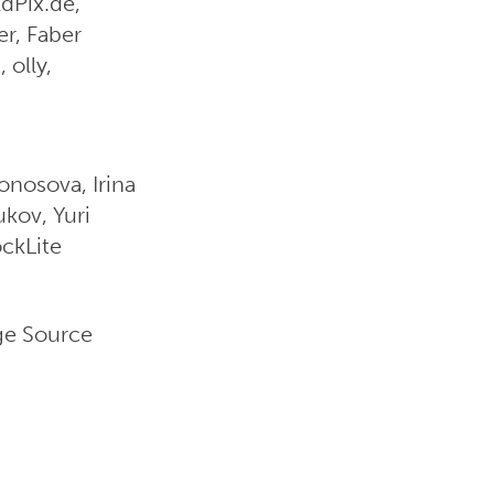
dPix.de,
er, Faber
 olly,
onosova, Irina
kov, Yuri
ockLite
ge Source