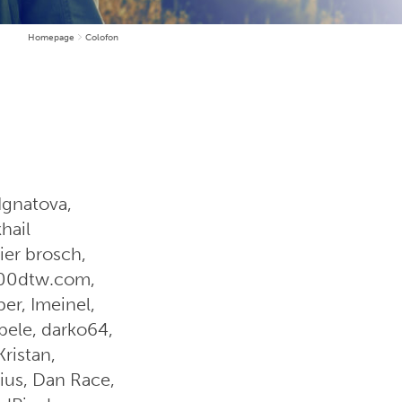
Homepage
Colofon
 Ignatova,
hail
ier brosch,
000dtw.com,
er, Imeinel,
pele, darko64,
Kristan,
ius, Dan Race,