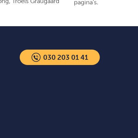
ng, Troels Graugaard
pagina’s.
030 203 01 41