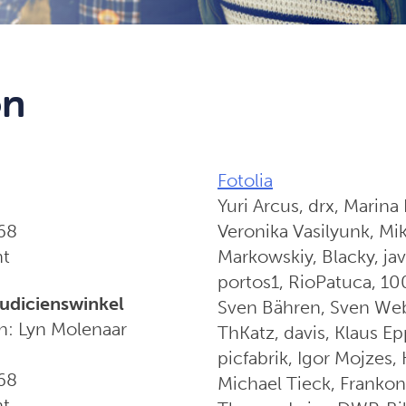
on
Fotolia
Yuri Arcus, drx, Marina
 68
Veronika Vasilyunk, Mik
ht
Markowskiy, Blacky, jav
portos1, RioPatuca, 1
udicienswinkel
Sven Bähren, Sven Web
n: Lyn Molenaar
ThKatz, davis, Klaus Ep
picfabrik, Igor Mojzes, 
 68
Michael Tieck, Frankon
ht