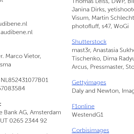
Thomas Leiss, DWP, Bil
Janina Dirks, yetishoot
Visum, Martin Schlecht,
udibene.nl
photofluff, s47, WoGi
audibene.nl
Shutterstock
mast3r, Anastasia Sukh
r. Marco Vietor,
Tischenko, Dima Radyu
gsma
Arcus, Pressmaster, St
 NL852431077B01
Gettyimages
57083584
Daly and Newton, Ima
:
F1online
e Bank AG, Amsterdam
WestendG1
EUT 0265 2344 92
Corbisimages