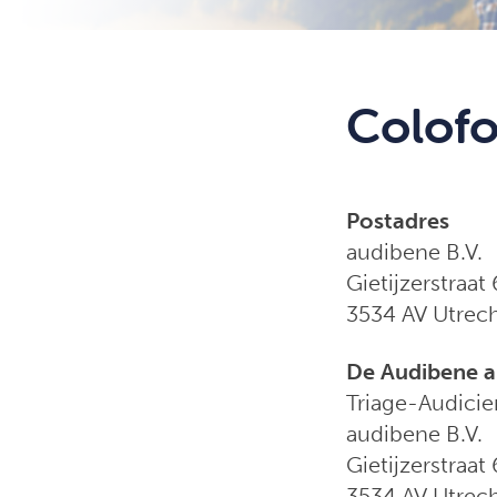
Colof
Postadres
audibene B.V.
Gietijzerstraat
3534 AV Utrec
De Audibene a
Triage-Audicie
audibene B.V.
Gietijzerstraat
3534 AV Utrec