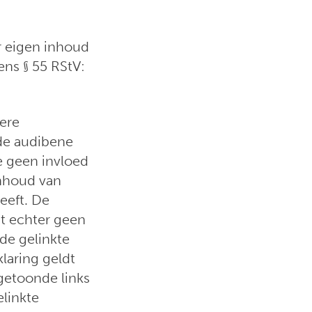
r eigen inhoud
ens § 55 RStV:
dere
 de audibene
ze geen invloed
nhoud van
eeft. De
dt echter geen
 de gelinkte
laring geldt
 getoonde links
linkte