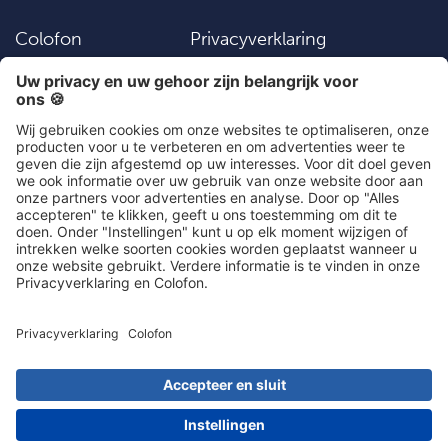
Colofon
Privacyverklaring
Vacatures
Instellingen
Algemene
Contact
voorwaarden
Social Media
030 203 01 41
Meest populaire artikelen