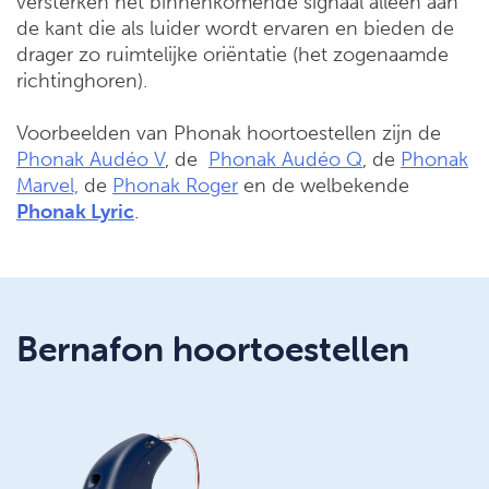
versterken het binnenkomende signaal alleen aan
de kant die als luider wordt ervaren en bieden de
drager zo ruimtelijke oriëntatie (het zogenaamde
richtinghoren).
Voorbeelden van Phonak hoortoestellen zijn de
Phonak Audéo V
, de
Phonak Audéo Q
, de
Phonak
Marvel,
de
Phonak Roger
en de welbekende
Phonak Lyric
.
Bernafon hoortoestellen