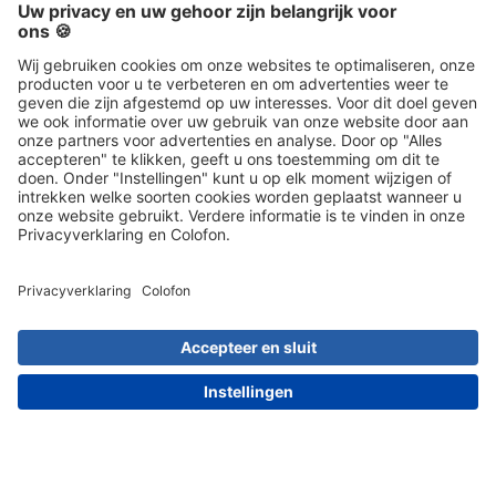
Vacatures
Instellingen
Algemene
Contact
voorwaarden
Social Media
030 203 01 41
Meest populaire artikelen
Artikel kiezen