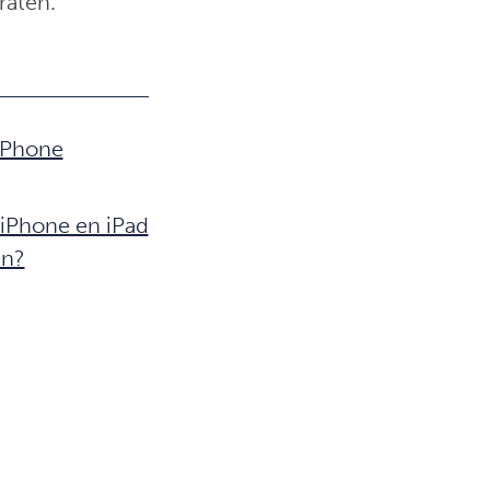
raten.
iPhone
iPhone en iPad
en?