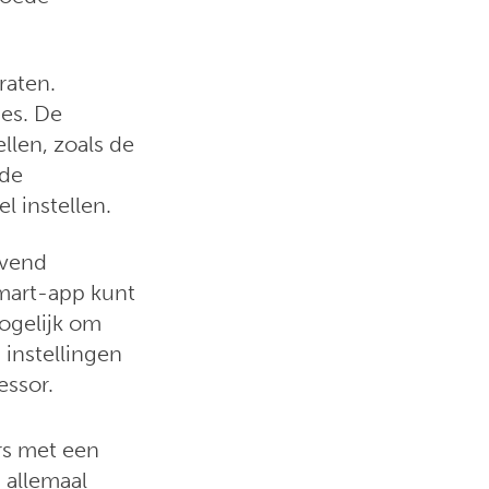
raten.
es. De
llen, zoals de
 de
l instellen.
evend
Smart-app kunt
ogelijk om
 instellingen
essor.
rs met een
 allemaal