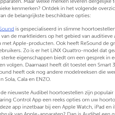
apparaten. Maar welke merken leveren dergelijke t
nieke kenmerken? Ontdek in het volgende overzic
an de belangrijkste beschikbare opties:
Sound
is gespecialiseerd in slimme hoortoestellen
van de marktleiders op het gebied van auditieve 
jn met Apple-producten. Ook heeft ReSound de g
bruikers. Zo is er het LiNX Quattro-model dat g
n sterke eigenschappen biedt om een gesprek in 
en volgen. Daarnaast heeft dit toestel een Smart
Sound heeft ook nog andere modelreeksen die we
jn Sola, Cala en ENZO.
de nieuwste Audibel hoortoestellen zijn populair 
aring Control App een reeks opties om uw hoorto
 deze app inzetbaar bij een Apple Watch, iPad en 
ebruik van Apple-apparaten? Dan is Audibel een 