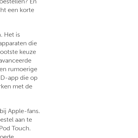
oestellen? En
ht een korte
. Het is
apparaten die
rootste keuze
eavanceerde
een rumoerige
 3D-app die op
rken met de
bij Apple-fans.
estel aan te
iPod Touch.
goede