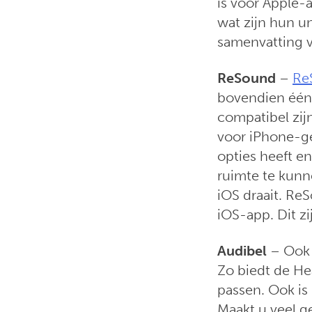
is voor Apple-
wat zijn hun u
samenvatting v
ReSound
–
Re
bovendien één 
compatibel zi
voor iPhone-ge
opties heeft e
ruimte te kunn
iOS draait. Re
iOS-app. Dit zi
Audibel
– Ook 
Zo biedt de He
passen. Ook is
Maakt u veel g