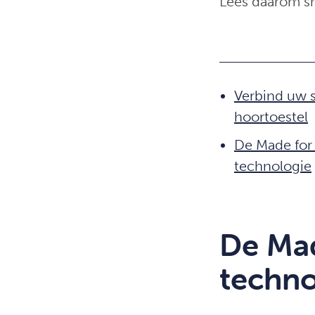
Lees daarom sn
Verbind uw 
hoortoestel
De Made for
technologie
De Mad
techno