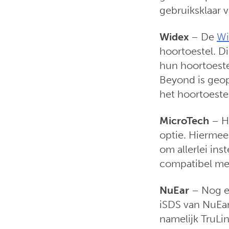
gebruiksklaar 
Widex
– De
Wi
hoortoestel. Di
hun hoortoest
Beyond is geop
het hoortoeste
MicroTech
– H
optie. Hiermee
om allerlei ins
compatibel me
NuEar
– Nog ee
iSDS van NuEar
namelijk TruLin