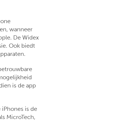
hone
eden, wanneer
pple. De Widex
sie. Ook biedt
apparaten.
 betrouwbare
mogelijkheid
dien is de app
 iPhones is de
als MicroTech,