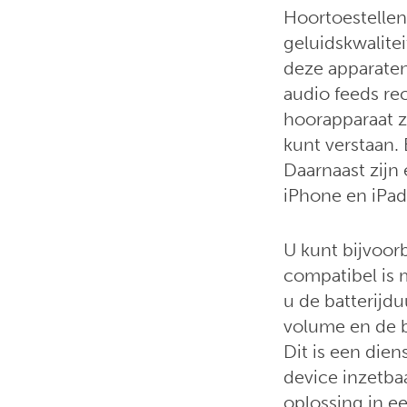
Hoortoestellen
geluidskwalite
deze apparaten
audio feeds rec
hoorapparaat z
kunt verstaan.
Daarnaast zijn
iPhone en iPad
U kunt bijvoor
compatibel is
u de batterijd
volume en de ba
Dit is een dien
device inzetbaa
oplossing in e