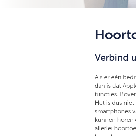
Hoorto
Verbind 
Als er één bed
dan is dat App
functies. Bove
Het is dus nie
smartphones va
kunnen horen e
allerlei hoorto