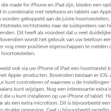
 die made for iPhone en iPad zijn, bieden een opt
it in combinatie met telefoons en tablets van App
 worden gekoppeld aan de juiste hoortoestellen,
htstreeks rechtstreeks naar de luidsprekers van h
enden. Dit heeft als voordeel dat u veel duidelijk
 Bovendien wordt het gebruik van uw telefoon ee
 er nog meer positieve eigenschappen te melden 
 hoortoestellen.
beeld ook via uw iPhone of iPad een hoortoestel 
 met Apple-producten. Bovendien bestaan er iOS
uur kunt controleren of waarmee u de instellingen
lans kunt wijzigen. Nog een interessante extra is
st die u kunt installeren op uw iPhone of tablet. H
r als een extra microfoon. Dit is bijvoorbeeld ee
en drukke omgeving. Gaat u bijvoorbeeld gezellig 