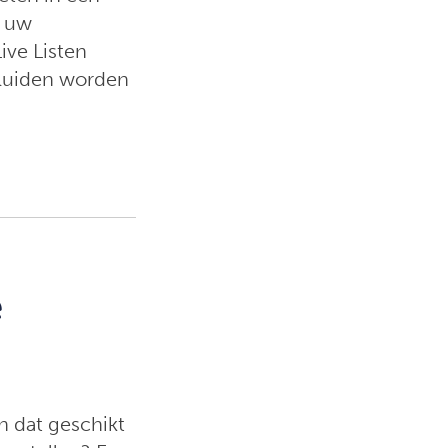
n uw
ive Listen
eluiden worden
e
n dat geschikt