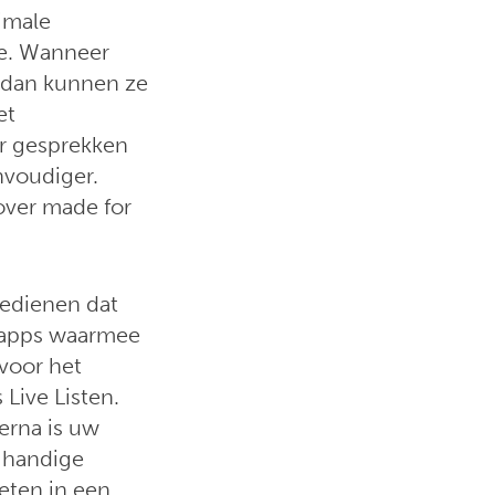
imale
le. Wanneer
 dan kunnen ze
et
er gesprekken
nvoudiger.
over made for
bedienen dat
-apps waarmee
 voor het
 Live Listen.
ierna is uw
n handige
eten in een