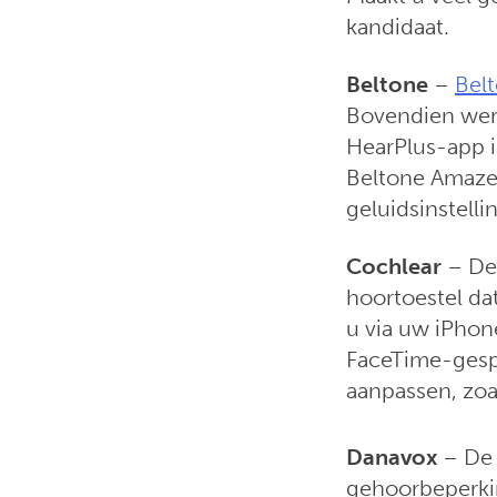
kandidaat.
Beltone
–
Bel
Bovendien wer
HearPlus-app i
Beltone Amaze.
geluidsinstelli
Cochlear
– De
hoortoestel da
u via uw iPhon
FaceTime-gespre
aanpassen, zoa
Danavox
– De 
gehoorbeperkin