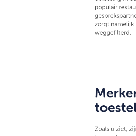
populair resta
gesprekspartne
zorgt namelijk
weggefilterd.
Merken
toeste
Zoals u ziet, 