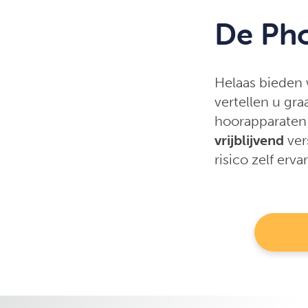
De Pho
Helaas bieden 
vertellen u gra
hoorapparaten 
vrijblijvend
ver
risico zelf erv