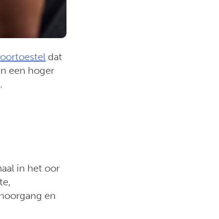
oortoestel
dat
en een hoger
.
aal in het oor
te,
ehoorgang en