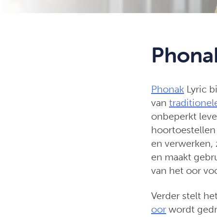
Phonak
Phonak
Lyric b
van
traditionel
onbeperkt leven
hoortoestellen
en verwerken, 
en maakt gebru
van het oor vo
Verder stelt he
oor
wordt gedr