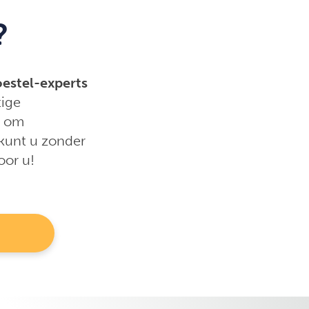
?
estel-experts
tige
t om
kunt u zonder
oor u!