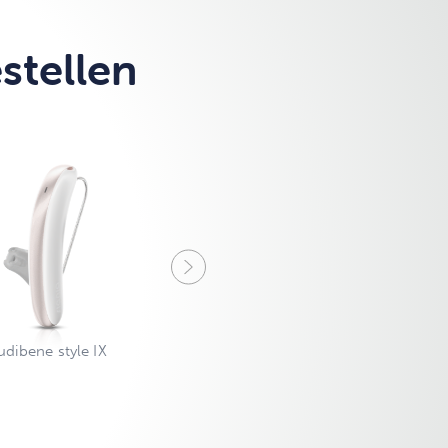
stellen
Signia silk IX
udibene style IX