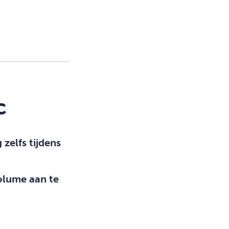
c
 zelfs tijdens
olume aan te