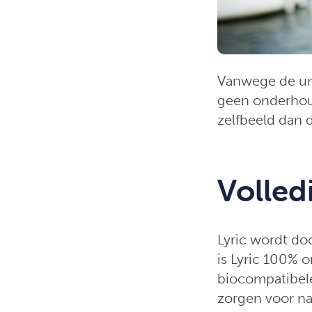
Vanwege de un
geen onderhoud
zelfbeeld dan 
Volled
Lyric wordt do
is Lyric 100% o
biocompatibel
zorgen voor nat