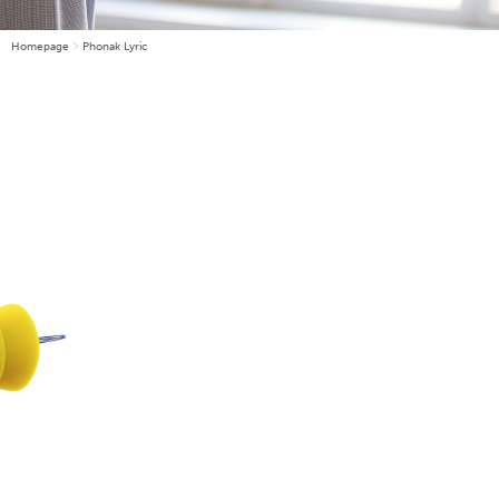
Homepage
Phonak Lyric