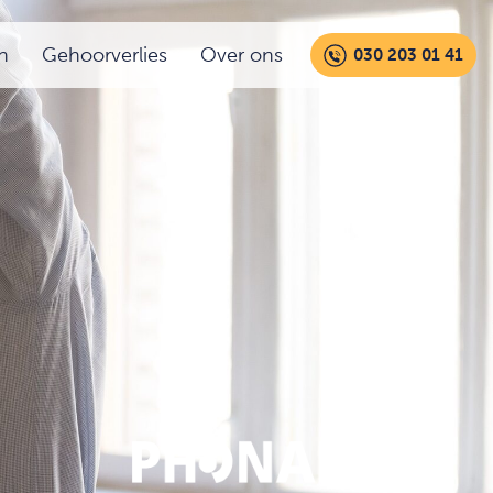
n
Gehoorverlies
Over ons
030 203 01 41