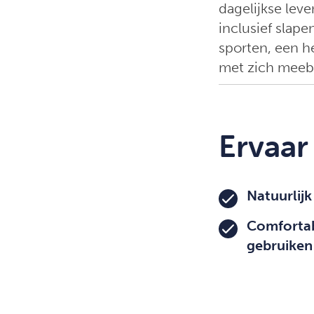
dagelijkse lev
inclusief slape
sporten, een h
met zich meeb
Ervaar
Natuurlijk
Comfortab
gebruiken