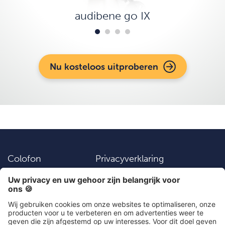
audibene go IX
Nu kosteloos uitproberen
Colofon
Privacyverklaring
Vacatures
Instellingen
Algemene
Contact
voorwaarden