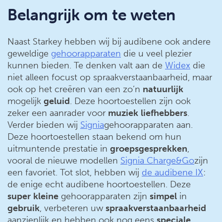
Belangrijk om te weten
Naast Starkey hebben wij bij audibene ook andere
geweldige
gehoorapparaten
die u veel plezier
kunnen bieden. Te denken valt aan de
Widex
die
niet alleen focust op spraakverstaanbaarheid, maar
ook op het creëren van een zo’n
natuurlijk
mogelijk
geluid
. Deze hoortoestellen zijn ook
zeker een aanrader voor
muziek
liefhebbers
.
Verder bieden wij
Signia
gehoorapparaten aan.
Deze hoortoestellen staan bekend om hun
uitmuntende prestatie in
groepsgesprekken
,
vooral de nieuwe modellen
Signia Charge&Go
zijn
een favoriet. Tot slot, hebben wij
de audibene IX
:
de enige echt audibene hoortoestellen. Deze
super
kleine
gehoorapparaten zijn
simpel
in
gebruik
, verbeteren uw
spraakverstaanbaarheid
aanzienlijk en hebben ook nog eens
speciale