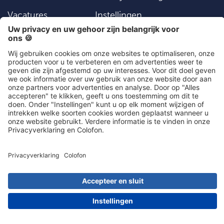
Vacatures
Instellingen
Algemene
Contact
voorwaarden
Social Media
030 203 01 41
Meest populaire artikelen
Artikel kiezen