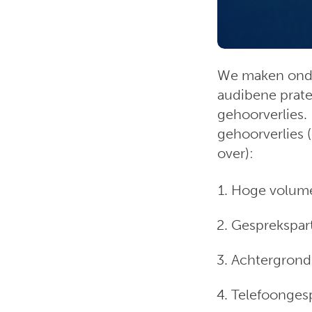
We maken onde
audibene prate
gehoorverlies.
gehoorverlies 
over):
Hoge volume
Gesprekspar
Achtergrondg
Telefoongesp