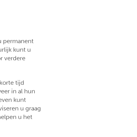
 u permanent
lijk kunt u
r verdere
orte tijd
eer in al hun
even kunt
iseren u graag
helpen u het