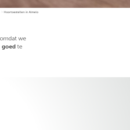
e
Hoortoestellen in Almelo
 omdat we
m
goed
te