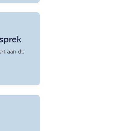
sprek
rt aan de