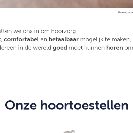
Homepag
etten we ons in om hoorzorg
k
,
comfortabel
en
betaalbaar
mogelijk te maken,
dereen in de wereld
goed
moet kunnen
horen
o
Onze hoortoestellen