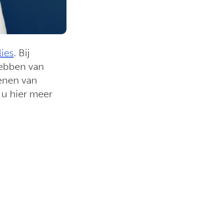
ies
. Bij
hebben van
enen van
t u hier meer