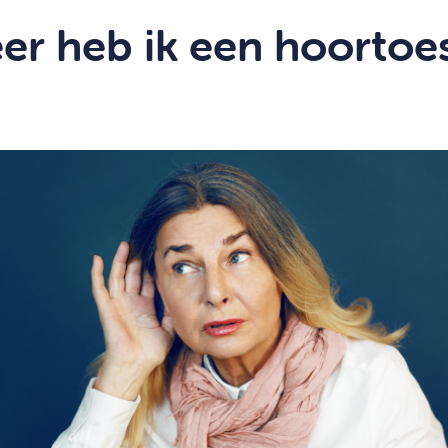
r heb ik een hoortoes
?