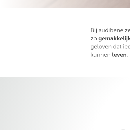
Bij audibene z
zo
gemakkelij
geloven dat ie
kunnen
leven
.