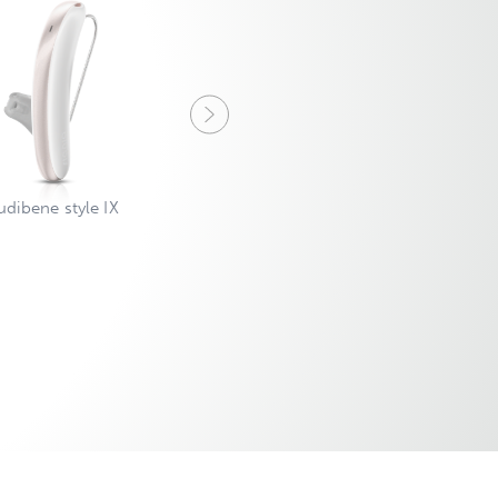
Signia silk IX
udibene style IX