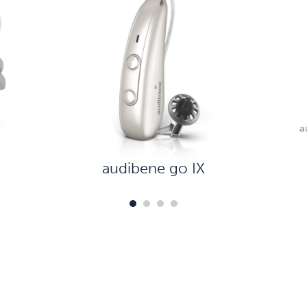
a
audibene go IX