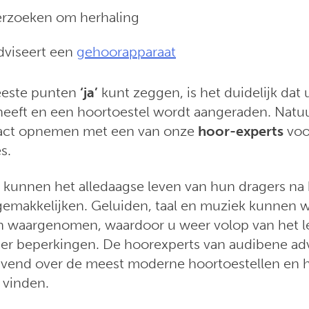
erzoeken om herhaling
viseert een
gehoorapparaat
eeste punten
‘ja’
kunt zeggen, is het duidelijk dat
heeft en een hoortoestel wordt aangeraden. Natuur
ntact opnemen met een van onze
hoor-experts
voo
s.
kunnen het alledaagse leven van hun dragers na k
rgemakkelijken. Geluiden, taal en muziek kunnen w
n waargenomen, waardoor u weer volop van het l
er beperkingen. De hoorexperts van audibene adv
blijvend over de meest moderne hoortoestellen en 
 vinden.