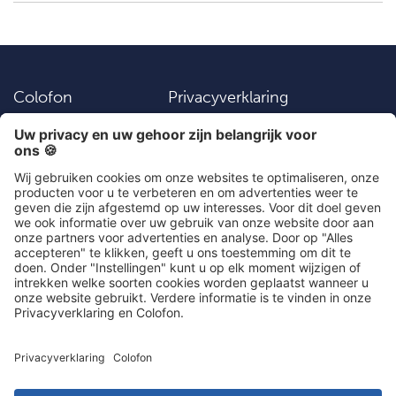
Colofon
Privacyverklaring
Vacatures
Instellingen
Algemene
Contact
voorwaarden
Social Media
030 203 01 41