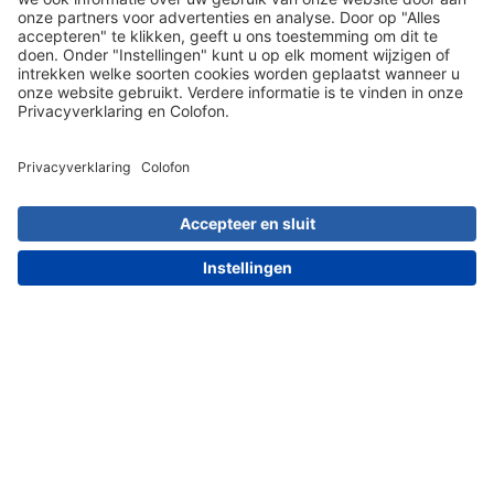
Dit zeggen onze klanten over ons:
Nederland
a { text-decoration: none; } .download-button {
background: #ffba47; box-shadow: 0px 2px 5px rgba(0, 0,
0, 0.29); border-radius: 45px; display: flex; flex-direction:
row; justify-content: center; margin-top: 30px; margin-
bottom: 30px; cursor: pointer; width: 300px; margin-right: