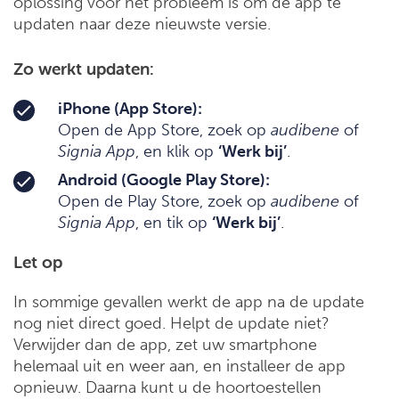
oplossing voor het probleem is om de app te
updaten naar deze nieuwste versie.
Zo werkt updaten:
iPhone (App Store):
Open de App Store, zoek op
audibene
of
Signia App
, en klik op
‘Werk bij’
.
Android (Google Play Store):
Open de Play Store, zoek op
audibene
of
Signia App
, en tik op
‘Werk bij’
.
Let op
In sommige gevallen werkt de app na de update
nog niet direct goed. Helpt de update niet?
Verwijder dan de app, zet uw smartphone
helemaal uit en weer aan, en installeer de app
opnieuw. Daarna kunt u de hoortoestellen