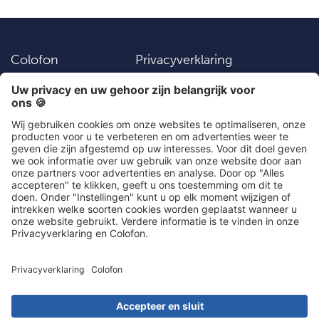
Colofon
Privacyverklaring
Vacatures
Instellingen
Algemene
Contact
voorwaarden
Social Media
030 203 01 41