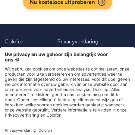
Nu kosteloos uitproberen
Colofon
Privacyverklaring
Vacatures
Instellingen
Algemene
Contact
voorwaarden
Social Media
030 203 01 41