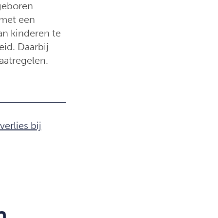
geboren
n met een
an kinderen te
id. Daarbij
aatregelen.
erlies bij
n