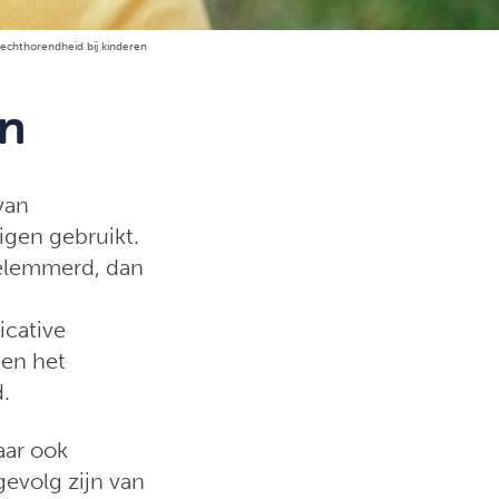
lechthorendheid bij kinderen
en
van
igen gebruikt.
belemmerd, dan
icative
 en het
.
aar ook
evolg zijn van