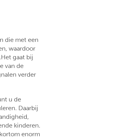
en die met een
en, waardoor
Het gaat bij
ie van de
nalen verder
nt u de
leren. Daarbij
tandigheid,
ende kinderen.
t kortom enorm