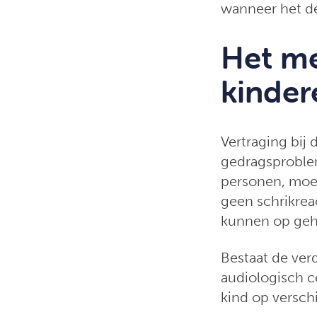
wanneer het de
Het me
kinder
Vertraging bij 
gedragsproblem
personen, moei
geen schrikreac
kunnen op geho
Bestaat de ver
audiologisch 
kind op versch