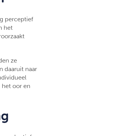
ig perceptief
n het
roorzaakt
den ze
 daaruit naar
ndividueel
 het oor en
ng