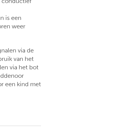
t conductief
n is een
horen weer
gnalen via de
ruik van het
en via het bot
middenoor
or een kind met