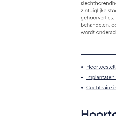
slechthorendh
zintuiglijke st
gehoorverlies.
behandelen, oo
wordt ondersc
Hoortoestell
Implantaten 
Cochleaire 
Hoorto