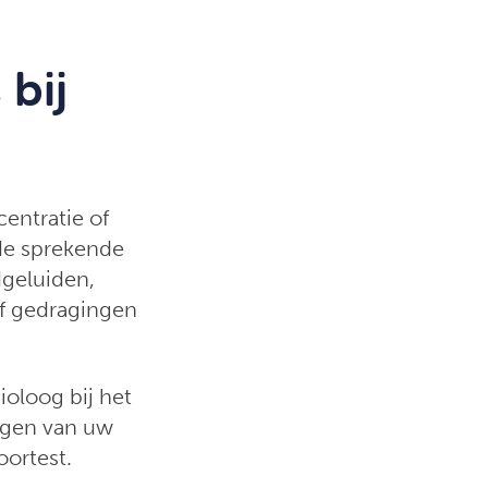
bij
centratie of
 de sprekende
dgeluiden,
 of gedragingen
ioloog bij het
ogen van uw
oortest.