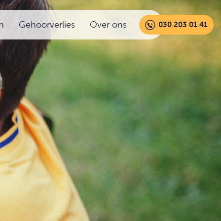
n
Gehoorverlies
Over ons
030 203 01 41