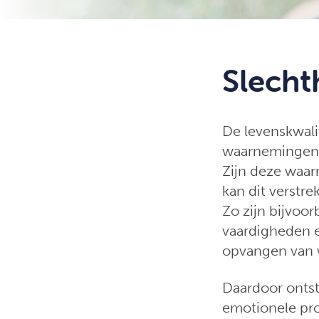
Slecht
De levenskwali
waarnemingen u
Zijn deze waa
kan dit verstr
Zo zijn bijvoo
vaardigheden 
opvangen van w
Daardoor onts
emotionele pro